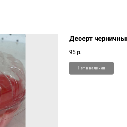
Десерт черничны
95
р.
Нет в наличии