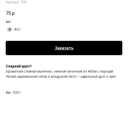
Артикул:
700
75
р.
вес
80 г
Заказать
Сладкий хруст!
Ароматная слоёная выпечка с нежной начинкой из яблок с корицей.
Лёгкая карамельная нотка и воздушное тесто — идеальный дуэт к чаю!
Вес: 500 г