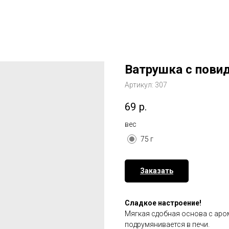
Ватрушка с пови
Артикул:
307
69
р.
вес
75 г
Заказать
Сладкое настроение!
Мягкая сдобная основа с аро
подрумянивается в печи.