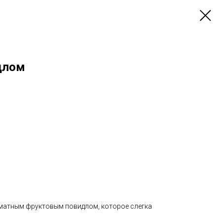
длом
матным фруктовым повидлом, которое слегка