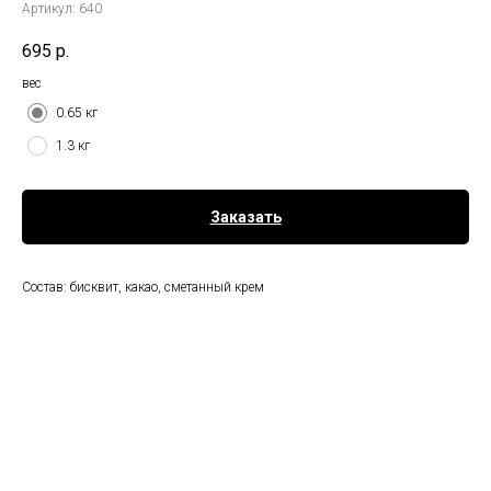
Артикул:
640
695
р.
вес
0.65 кг
1.3 кг
Заказать
Состав: бисквит, какао, сметанный крем